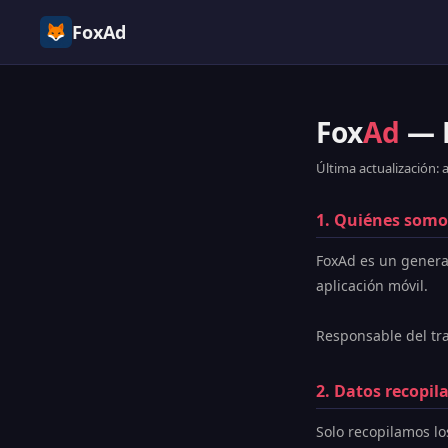
FoxAd
Fox
Ad
— P
Última actualización: 
1. Quiénes somo
FoxAd es un genera
aplicación móvil.
Responsable del tr
2. Datos recopil
Solo recopilamos lo