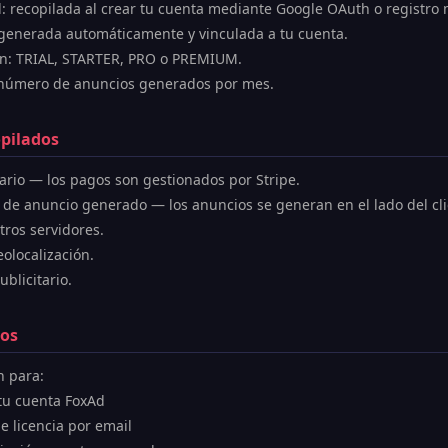
l: recopilada al crear tu cuenta mediante Google OAuth o registro
: generada automáticamente y vinculada a tu cuenta.
ión: TRIAL, STARTER, PRO o PREMIUM.
 número de anuncios generados por mes.
opilados
ario — los pagos son gestionados por Stripe.
 de anuncio generado — los anuncios se generan en el lado del cl
ros servidores.
olocalización.
blicitario.
tos
n para:
 tu cuenta FoxAd
de licencia por email