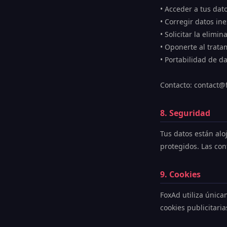
• Acceder a tus dat
• Corregir datos in
• Solicitar la elimi
• Oponerte al trata
• Portabilidad de d
Contacto: contact@
8. Seguridad
Tus datos están alo
protegidos. Las co
9. Cookies
FoxAd utiliza única
cookies publicitari