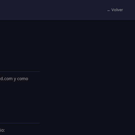
← Volver
-ad.com y como
io: