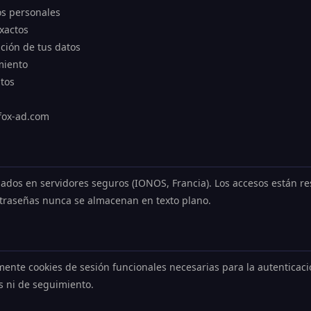
os personales
exactos
nación de tus datos
miento
atos
fox-ad.com
jados en servidores seguros (IONOS, Francia). Los accesos están re
ntraseñas nunca se almacenan en texto plano.
mente cookies de sesión funcionales necesarias para la autenticació
as ni de seguimiento.