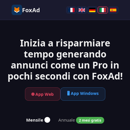
FoxAd
Inizia a risparmiare
tempo generando
annunci come un Pro in
pochi secondi con FoxAd!
🖥️ App Windows
🌐 App Web
Mensile
Annuale
2 mesi gratis